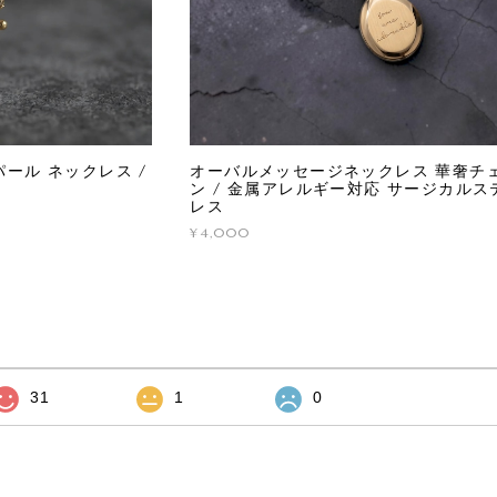
ール ネックレス /
オーバルメッセージネックレス 華奢チ
ン / 金属アレルギー対応 サージカルス
レス
¥4,000
31
1
0