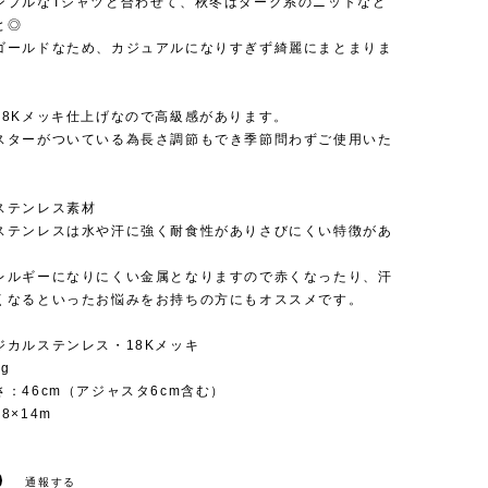
ンプルなTシャツと合わせて、秋冬はダーク系のニットなど
と◎
ゴールドなため、カジュアルになりすぎず綺麗にまとまりま
18Kメッキ仕上げなので高級感があります。
スターがついている為長さ調節もでき季節問わずご使用いた
ステンレス素材
ステンレスは水や汗に強く耐食性がありさびにくい特徴があ
レルギーになりにくい金属となりますので赤くなったり、汗
くなるといったお悩みをお持ちの方にもオススメです。
ジカルステンレス・18Kメッキ
g
：46cm（アジャスタ6cm含む）
8×14m
通報する