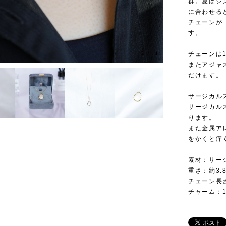
群。夏はシ
に合わせる
チェーンが
す。
2
/
14
チェーンは
またアジャ
だけます。
サージカル
サージカル
ります。
また金属ア
をかくと痒
素材：サー
重さ：約3.8
チェーン長さ
チャーム：1