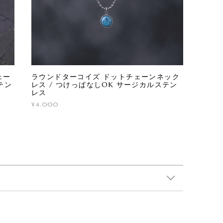
ェー
ラウンドターコイズ ドットチェーンネック
テン
レス / つけっぱなしOK サージカルステン
レス
¥4,000