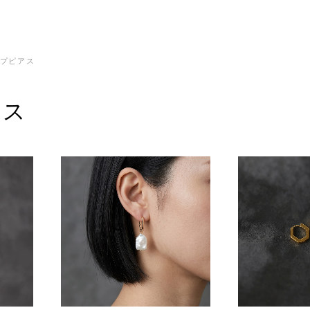
プピアス
アス