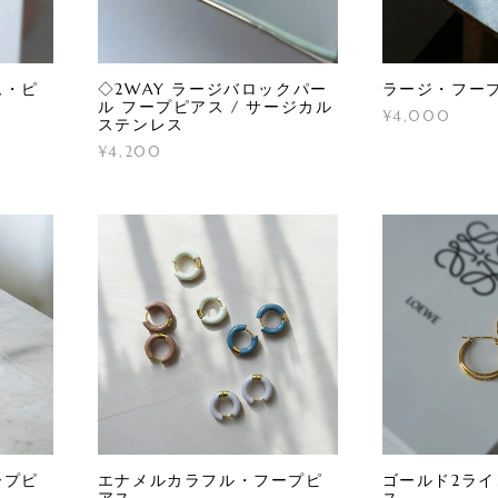
ム・ピ
◇2WAY ラージバロックパー
ラージ・フー
ル フープピアス / サージカル
¥4,000
ステンレス
¥4,200
ープピ
エナメルカラフル・フープピ
ゴールド2ラ