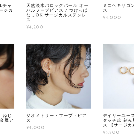
ルチャ
天然淡水バロックパール オー
ミニヘキサゴ
サージカ
バルフープピアス / つけっぱ
ス
なしOK サージカルステンレ
¥4,000
ス
¥4,200
 ねじ
ジオメトリー・フープ・ピア
デイリーユース
 金属ア
ス
タッチ式 刻み
ス 【サージカ
¥4,000
¥3,800