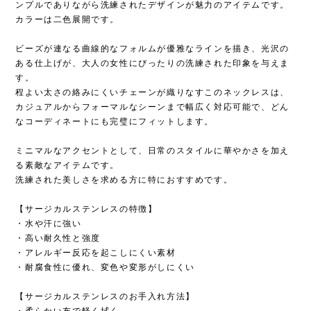
ンプルでありながら洗練されたデザインが魅力のアイテムです。
カラーは二色展開です。
ビーズが連なる曲線的なフォルムが優雅なラインを描き、光沢の
ある仕上げが、大人の女性にぴったりの洗練された印象を与えま
す。
程よい太さの絡みにくいチェーンが織りなすこのネックレスは、
カジュアルからフォーマルなシーンまで幅広く対応可能で、どん
なコーディネートにも完璧にフィットします。
ミニマルなアクセントとして、日常のスタイルに華やかさを加え
る素敵なアイテムです。
洗練された美しさを求める方に特におすすめです。
【サージカルステンレスの特徴】
・水や汗に強い
・高い耐久性と強度
・アレルギー反応を起こしにくい素材
・耐腐食性に優れ、変色や変形がしにくい
【サージカルステンレスのお手入れ方法】
・柔らかい布で軽く拭く。