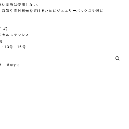
強い薬液は使用しない。
、湿気や直射日光を避けるためにジュエリーボックスや袋に
。
イズ】
ジカルステンレス
g
・13号・16号
通報する