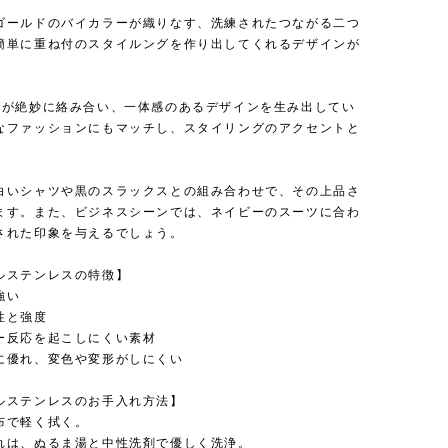
】
ゴールドのバイカラーが織りなす、洗練されたつながる二つ
簡単に重ね付のスタイルングを作り出してくれるデザインが
グが絶妙に絡み合い、一体感のあるデザインを生み出してい
なファッションにもマッチし、スタイリングのアクセントと
白いシャツや黒のスラックスとの組み合わせで、その上品さ
ます。また、ビジネスシーンでは、ネイビーのスーツに合わ
された印象を与えるでしょう。
ルステンレスの特徴】
強い
性と強度
ー反応を起こしにくい素材
に優れ、変色や変形がしにくい
ルステンレスのお手入れ方法】
布で軽く拭く。
れは、ぬるま湯と中性洗剤で優しく洗浄。