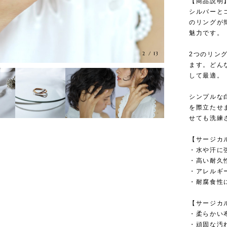
【商品説明
シルバーと
のリングが
魅力です。
2
/
13
2つのリン
ます。どん
して最適。
シンプルな
を際立たせ
せても洗練
【サージカ
・水や汗に
・高い耐久
・アレルギ
・耐腐食性
【サージカ
・柔らかい
・頑固な汚