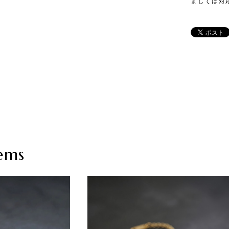
ましては対
ems