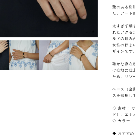
艶のある樹
た、アート
太すぎず細
2
/
6
れたアクセ
ルドの組み
女性の佇ま
ザインです
確かな存在
け心地に仕
ため、リゾ
ベース（金
スを採用し
◇ 素材：
ド）、エナ
◇ カラー：
◆ おすす