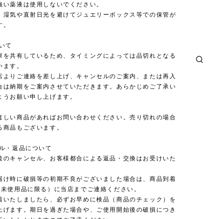
強い薬液は使用しないでください。
、湿気や直射日光を避けてジュエリーボックス等での保管が
す。
ついて
庫を共有しているため、タイミングによっては品切れとなる
います。
店よりご連絡を差し上げ、キャンセルのご案内、または再入
合は納期をご案内させていただきます。あらかじめご了承い
ようお願い申し上げます。
ほしい商品があればお問い合わせください。売り切れの場合
る商品もございます。
セル・返品について
後のキャンセル、お客様都合による返品・交換はお受けいた
。
届け時に破損等の初期不良がございました場合は、商品到着
（未使用品に限る）に当店までご連絡ください。
着いたしましたら、必ずお早めに検品（商品のチェック）を
上げます。期日を過ぎた場合や、ご使用開始後の破損につき