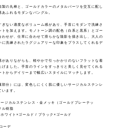
脂製の丸棒と、ゴールドカラーのメタルパーツを交互に配し
感あふれるモダンなバングル。
すぎない適度なボリューム感があり、手首にモダンで洗練さ
ントを加えます。モノトーン調の配色（白系と黒系）とゴー
合わせが、仕草に合わせて滑らかな陰影を描き出し、大人の
いに洗練されたラグジュアリーな印象をプラスしてくれるデ
。
感がありながらも、軽やかで引っかかりのないフラットな着
上げました。手首のラインをすっきりと美しく見せてくれる
ートからデイリーまで幅広いスタイルにマッチします。
属部分）には、変色しにくく肌に優しいサージカルステンレ
ています。
 サージカルステンレス・金メッキ（ゴールドプレーテッ
メル樹脂
 ホワイト×ゴールド / ブラック×ゴールド
めコーデ