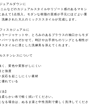
カジュアルダウンに
デニムなどのカジュアルスタイルやリゾート感のあるマキシ
にあえて1点投入。モダンな樹脂の質感が手元にほどよい重
、洗練された大人のミックススタイルが完成します。
オフィスカジュアルに
カラージャケットや、とろみのあるブラウスの袖口からモダ
クパーツをのぞかせて。時計やお手持ちのリングとも相性が
事スタイルに凛とした洗練美を添えてくれます。
カルステンレスについて
強く、変色や変形がしにくい
性と強度
ー反応を起こしにくい素材
に優れている
方法】
は柔らかい布で軽く拭いてください。
になる場合は、ぬるま湯と中性洗剤で優しく洗浄してくださ