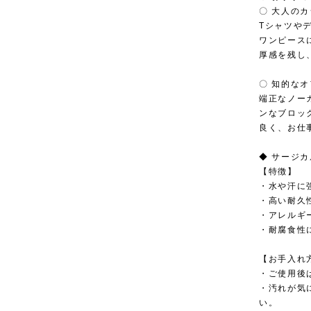
〇 大人の
Tシャツや
ワンピース
厚感を残し
〇 知的な
端正なノー
ンなブロッ
良く、お仕
◆ サージ
【特徴】
・水や汗に
・高い耐久
・アレルギ
・耐腐食性
【お手入れ
・ご使用後
・汚れが気
い。