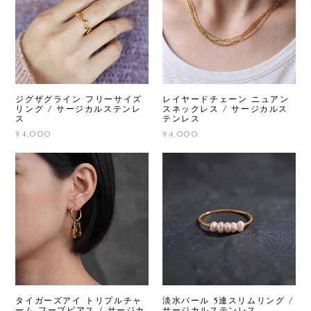
ジグザグライン フリーサイズ
レイヤードチェーン ニュアン
リング / サージカルステンレ
スネックレス / サージカルス
ス
テンレス
¥4,000
¥4,000
タイガーズアイ トリプルチャ
淡水パール 5連スリムリング /
ーム フープピアス / サージカ
サージカルステンレス