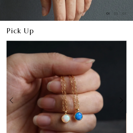
01
02
03
Pick Up