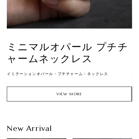
01
02
03
ミニマルオパール プチチ
ャームネックレス
され
イミテーションオパール・プチチャーム・ネックレス
手
VIEW MORE
New Arrival