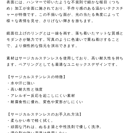
表面には、ハンマーで叩いたような不規則で細かな槌目（つち
め）加工が全面に施されており、手作り感のある温かいテクスチ
ャーが特徴です。この不揃いな面が、光の当たる角度によって
様々な表情を見せ、さりげない輝きを放ちます。
鏡面仕上げのリングとは一線を画す、落ち着いたマットな質感と
モダンさが魅力です。写真のように色違いで重ね着けすること
で、より個性的な指元を演出できます。
素材はサージカルステンレスを使用しており、高い耐久性を持ち
ます。ペアリングとしても最適なユニセックスデザインです。
【サージカルステンレスの特徴】
・水や汗に強い
・高い耐久性と強度
・アレルギー反応を起こしにくい素材
・耐腐食性に優れ、変色や変形がしにくい
【サージカルステンレスのお手入れ方法】
・柔らかい布で軽く拭く。
・頑固な汚れは、ぬるま湯と中性洗剤で優しく洗浄。
・漂白剤や強い薬液は使用しない。