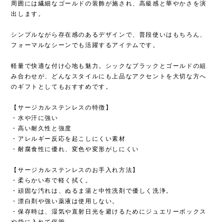
周囲には繊細なゴールドの装飾が施され、高級感と華やかさを演
出します。
シンプルながら存在感のあるデザインで、普段使いはもちろん、
フォーマルなシーンでも活躍するアイテムです。
軽量で快適な付け心地も魅力。シックなブラックとゴールドの組
み合わせが、どんなスタイルにも上品なアクセントを大切な方へ
のギフトとしてもおすすめです。
【サージカルステンレスの特徴】
・水や汗に強い
・高い耐久性と強度
・アレルギー反応を起こしにくい素材
・耐腐食性に優れ、変色や変形がしにくい
【サージカルステンレスのお手入れ方法】
・柔らかい布で軽く拭く。
・頑固な汚れは、ぬるま湯と中性洗剤で優しく洗浄。
・漂白剤や強い薬液は使用しない。