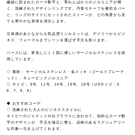
繊細に刻まれたローマ数字と、零れんばかりのジルコニアが輝
く、洗練されたデザインリングです。円形モチーフを横切るバー
と、リングのサイドにセットされたストーンが、どの角度から見
ても華やかな表情を演出します。
立体感がありながらも気品漂うシルエットは、デイリーからビジ
ネス、フォーマルまでシーンを選ばず手元を彩ります。
ベースには、変色しにくく肌に優しいサージカルステンレスを採
用しています。
◇ 素材： サージカルステンレス・金メッキ（ゴールドプレーテ
ッド）、キュービックジルコニア
◇ サイズ： 9号、11号、14号、16号、19号（USサイズ：5、
6、7、8、9）
◆ おすすめコーデ
〇 洗練された大人のビジネススタイルに
ネイビーのジャケットや白ブラウスに合わせて。知的なローマ数
字のデザインが、手元を端正に整え、品格のあるラグジュアリー
な印象へ引き上げてくれます。