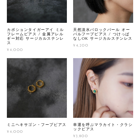
カボションタイガーアイ ミル
天然淡水バロックパール オー
フレームピアス / 金属アレル
バルフープピアス / つけっぱ
ギー対応 サージカルステンレ
なしOK サージカルステンレス
ス
¥4,200
¥4,000
ミニヘキサゴン・フープピアス
幸運を呼ぶマラカイト・クラシ
ックピアス
¥4,000
¥3,800