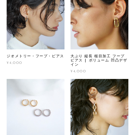
ジオメトリー・フープ・ピアス
大ぶり 縦長 槌目加工 フープ
ピアス | ボリューム 凹凸デザ
¥4,000
イン
¥4,000