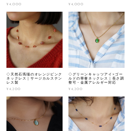
¥4,000
¥4,000
◇天然石瑪瑙のオレンジピンク
◇グリーンキャッツアイ×ゴー
ネックレス｜サージカルステン
ルドの華奢ネックレス｜長さ調
レス製
整可・金属アレルギー対応
¥4,200
¥4,200