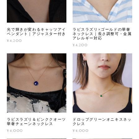
光で輝きが変わるキャッツアイ
ラピスラズリ×ゴールドの華奢
ペンダント｜アジャスター付き
ネックレス｜長さ調整可・金属
アレルギー対応
¥4,200
¥4,200
ラピスラズリ＆ピンククオーツ
ドロップグリーンオニキスネッ
華奢チェーンネックレス
クレス
¥4,000
¥4,000