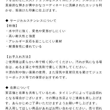
直線的な輝きが爽やかなコーディネートに洗練されたエッジを利
かせ、垢抜けた印象に仕上げます。
◆ サージカルステンレスについて
【特徴】
・水や汗に強く、変色や変形がしにくい
・高い耐久性と強度
・アレルギー反応を起こしにくい素材
・耐腐食性に優れている
【お手入れ方法】
ご使用後は柔らかい布で軽く拭いてください。汚れが気になる場
合は、ぬるま湯と中性洗剤で優しく洗浄してください。
※漂白剤や強い薬液の使用、また湿気や直射日光を避けてジュエ
リーボックス等での保管がおすすめです。
◆ 在庫について
実店舗と在庫を共有しているため、タイミングによっては品切れ
となる場合がございます。その際は当店よりご連絡を差し上げま
す。あらかじめご了承いただけますようお願い申し上げます。
再入荷してほしい商品があればお問い合わせください。売り切れ