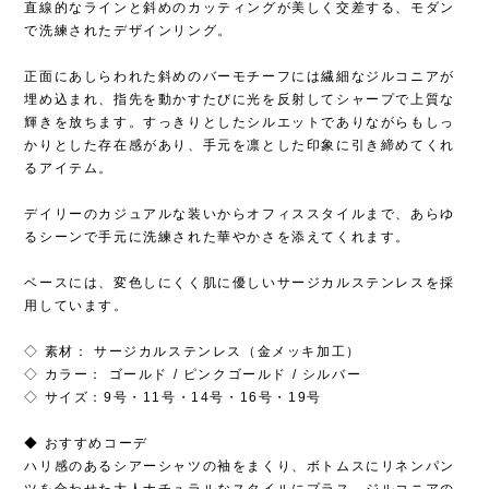
直線的なラインと斜めのカッティングが美しく交差する、モダン
で洗練されたデザインリング。
正面にあしらわれた斜めのバーモチーフには繊細なジルコニアが
埋め込まれ、指先を動かすたびに光を反射してシャープで上質な
輝きを放ちます。すっきりとしたシルエットでありながらもしっ
かりとした存在感があり、手元を凛とした印象に引き締めてくれ
るアイテム。
デイリーのカジュアルな装いからオフィススタイルまで、あらゆ
るシーンで手元に洗練された華やかさを添えてくれます。
ベースには、変色しにくく肌に優しいサージカルステンレスを採
用しています。
◇ 素材： サージカルステンレス（金メッキ加工）
◇ カラー： ゴールド / ピンクゴールド / シルバー
◇ サイズ：9号・11号・14号・16号・19号
◆ おすすめコーデ
ハリ感のあるシアーシャツの袖をまくり、ボトムスにリネンパン
ツを合わせた大人ナチュラルなスタイルにプラス。ジルコニアの