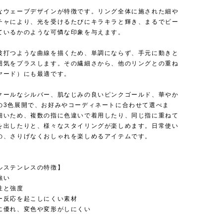
なウェーブデザインが特徴です。リング全体に施された細や
チャにより、光を受けるたびにキラキラと輝き、まるでビー
ているかのような可憐な印象を与えます。
波打つような曲線を描くため、単調にならず、手元に動きと
囲気をプラスします。その繊細さから、他のリングとの重ね
ヤード）にも最適です。
クールなシルバー、肌なじみの良いピンクゴールド、華やか
の3色展開で、お好みやコーディネートに合わせて選べま
細いため、複数の指に色違いで着用したり、同じ指に重ねて
を出したりと、様々なスタイリングが楽しめます。日常使い
の、さりげなくおしゃれを楽しめるアイテムです。
ルステンレスの特徴】
強い
性と強度
ー反応を起こしにくい素材
に優れ、変色や変形がしにくい