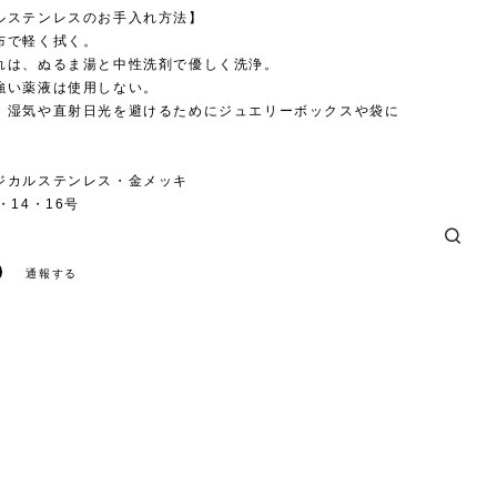
ルステンレスのお手入れ方法】
布で軽く拭く。
れは、ぬるま湯と中性洗剤で優しく洗浄。
強い薬液は使用しない。
、湿気や直射日光を避けるためにジュエリーボックスや袋に
。
ジカルステンレス・金メッキ
・14・16号
通報する