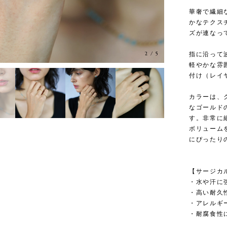
華奢で繊細
かなテクス
ズが連なっ
3
/
5
指に沿って
軽やかな雰
付け（レイ
カラーは、
なゴールド
す。非常に
ボリューム
にぴったり
【サージカ
・水や汗に
・高い耐久
・アレルギ
・耐腐食性