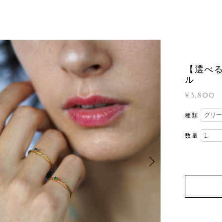
【選べる
ル
¥3,800
種類
数量