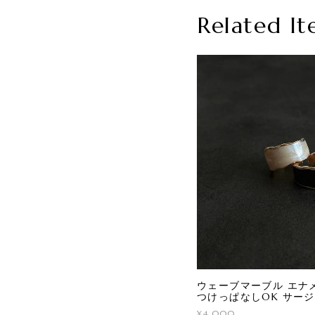
Related It
ウェーブマーブル エナ
つけっぱなしOK サー
¥4,000