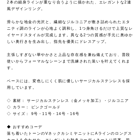
2本の細身ラインが重なり合うように描かれた、エレガントな2連
風デザインリング。
滑らかな地金の光沢と、繊細なジルコニアが敷き詰められたエタ
ニティ調のラインが心地よく調和し、1つ身角けるだけで上質なレ
イヤードスタイルが完成します。異なる2つの質感が手元に奥ゆか
しい奥行きを生み出し、指先を優美にドレスアップ。
主張しすぎない華やかさと上品な存在感を兼ね備えており、普段
使いからフォーマルなシーンまで洗練された装いを叶えてくれま
す。
ベースには、変色しにくく肌に優しいサージカルステンレスを採
用しています。
◇ 素材： サージカルステンレス（金メッキ加工）・ジルコニア
◇ カラー： ピンクゴールド
◇ サイズ： 9号・11号・14号・16号
◆ おすすめコーデ
落ち着いたトーンのVネックカシミヤニットにAラインのロングス
カートを合わせた、エレガントな秋冬コーディネートに提案。肌