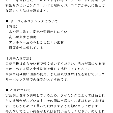
馴染みのよいピンクゴールドと煌めくジルコニアが手元に優しげ
な温もりと品格を添えます。
◆ サージカルステンレスについて
【特徴】
・水や汗に強く、変色や変形がしにくい
・高い耐久性と強度
・アレルギー反応を起こしにくい素材
・耐腐食性に優れている
【お手入れ方法】
ご使用後は柔らかい布で軽く拭いてください。汚れが気になる場
合は、ぬるま湯と中性洗剤で優しく洗浄してください。
※漂白剤や強い薬液の使用、また湿気や直射日光を避けてジュエ
リーボックス等での保管がおすすめです。
◆ 在庫について
実店舗と在庫を共有しているため、タイミングによっては品切れ
となる場合がございます。その際は当店よりご連絡を差し上げま
す。あらかじめご了承いただけますようお願い申し上げます。
再入荷してほしい商品があればお問い合わせください。売り切れ