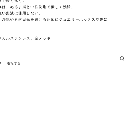
布で軽く拭く。
れは、ぬるま湯と中性洗剤で優しく洗浄。
強い薬液は使用しない。
、湿気や直射日光を避けるためにジュエリーボックスや袋に
。
ジカルステンレス、金メッキ
号
通報する