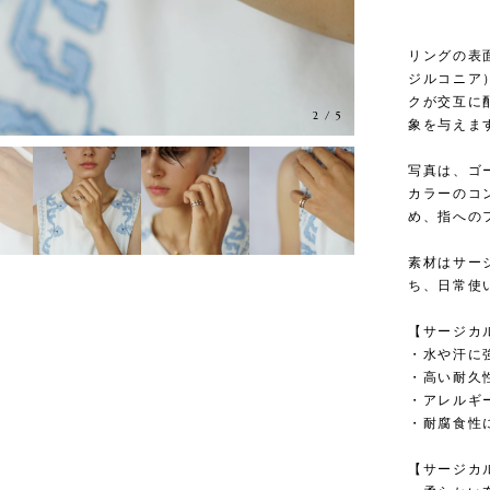
リングの表
ジルコニア
クが交互に
3
/
5
象を与えま
写真は、ゴ
カラーのコ
め、指への
素材はサー
ち、日常使
【サージカ
・水や汗に
・高い耐久
・アレルギ
・耐腐食性
【サージカ