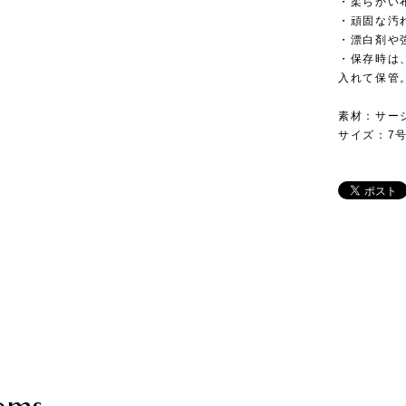
・柔らかい
・頑固な汚
・漂白剤や
・保存時は
入れて保管
素材：サー
サイズ：7