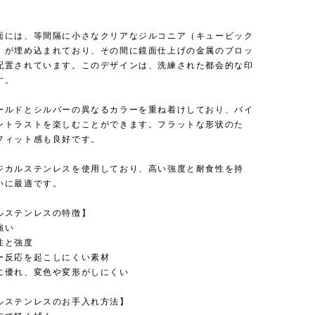
面には、等間隔に小さなクリアなジルコニア（キュービック
）が埋め込まれており、その間に鏡面仕上げの金属のブロッ
配置されています。このデザインは、洗練された都会的な印
す。
ールドとシルバーの異なるカラーを重ね着けしており、バイ
ントラストを楽しむことができます。フラットな形状のた
フィット感も良好です。
ジカルステンレスを使用しており、高い強度と耐食性を持
いに最適です。
ルステンレスの特徴】
強い
性と強度
ー反応を起こしにくい素材
に優れ、変色や変形がしにくい
ルステンレスのお手入れ方法】