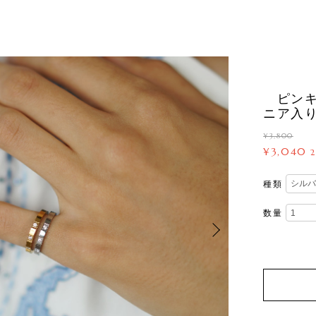
ピンキー
ニア入
¥3,800
¥3,040
種類
数量