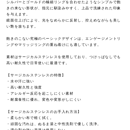
シルバーとゴールドの極細リングを合わせたようなシンプルで飽
きの来ない形状が、指元に馴染みやすく、上品で洗練された印象
を与えます。
鏡面仕上げにより、光をなめらかに反射し、控えめながらも美し
い艶を放ちます。
飽きのこない究極のベーシックデザインは、エンゲージメントリ
ングやマリッジリングの重ね着けにも適しています。
素材はサージカルステンレスを使用しており、つけっぱなしでも
高い耐久性で日常使いに最適です。
【サージカルステンレスの特徴】
・水や汗に強い
・高い耐久性と強度
・アレルギー反応を起こしにくい素材
・耐腐食性に優れ、変色や変形がしにくい
【サージカルステンレスのお手入れ方法】
・柔らかい布で軽く拭く。
・頑固な汚れは、ぬるま湯と中性洗剤で優しく洗浄。
・漂白剤や強い薬液は使用しない。