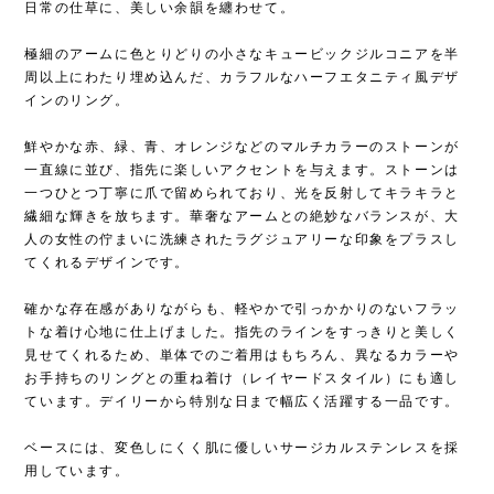
日常の仕草に、美しい余韻を纏わせて。
極細のアームに色とりどりの小さなキュービックジルコニアを半
周以上にわたり埋め込んだ、カラフルなハーフエタニティ風デザ
インのリング。
鮮やかな赤、緑、青、オレンジなどのマルチカラーのストーンが
一直線に並び、指先に楽しいアクセントを与えます。ストーンは
一つひとつ丁寧に爪で留められており、光を反射してキラキラと
繊細な輝きを放ちます。華奢なアームとの絶妙なバランスが、大
人の女性の佇まいに洗練されたラグジュアリーな印象をプラスし
てくれるデザインです。
確かな存在感がありながらも、軽やかで引っかかりのないフラッ
トな着け心地に仕上げました。指先のラインをすっきりと美しく
見せてくれるため、単体でのご着用はもちろん、異なるカラーや
お手持ちのリングとの重ね着け（レイヤードスタイル）にも適し
ています。デイリーから特別な日まで幅広く活躍する一品です。
ベースには、変色しにくく肌に優しいサージカルステンレスを採
用しています。