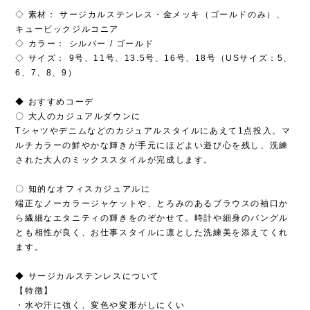
◇ 素材： サージカルステンレス・金メッキ（ゴールドのみ）、
キュービックジルコニア
◇ カラー： シルバー / ゴールド
◇ サイズ： 9号、11号、13.5号、16号、18号（USサイズ：5、
6、7、8、9）
◆ おすすめコーデ
〇 大人のカジュアルダウンに
Tシャツやデニムなどのカジュアルスタイルにあえて1点投入。マ
ルチカラーの鮮やかな輝きが手元にほどよい遊び心を残し、洗練
された大人のミックススタイルが完成します。
〇 知的なオフィスカジュアルに
端正なノーカラージャケットや、とろみのあるブラウスの袖口か
ら繊細なエタニティの輝きをのぞかせて。時計や細身のバングル
とも相性が良く、お仕事スタイルに凛とした洗練美を添えてくれ
ます。
◆ サージカルステンレスについて
【特徴】
・水や汗に強く、変色や変形がしにくい