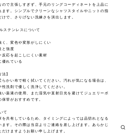
なので主張しすぎず、手元のリングコーディネートを上品に
れます。シンプルでクリーンなシャツスタイルやニットの指
だけで、さりげない洗練さを演出します。
カルステンレスについて
強く、変色や変形がしにくい
性と強度
ー反応を起こしにくい素材
に優れている
方法】
柔らかい布で軽く拭いてください。汚れが気になる場合は、
中性洗剤で優しく洗浄してください。
強い薬液の使用、また湿気や直射日光を避けてジュエリーボ
の保管がおすすめです。
ついて
庫を共有しているため、タイミングによっては品切れとなる
います。その際は当店よりご連絡を差し上げます。あらかじ
ただけますようお願い申し上げます。