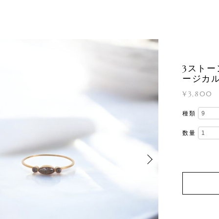
3ストー
ージカ
¥3,800
種類
数量