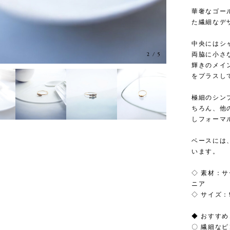
華奢なゴー
た繊細なデ
中央にはシ
両脇に小さ
3
/
5
輝きのメイ
をプラスし
極細のシン
ちろん、他
しフォーマ
ベースには
います。
◇ 素材：
ニア
◇ サイズ：
◆ おすす
〇 繊細な