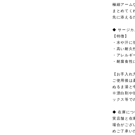
極細アーム
まとめてく
先に添える
◆ サージ
【特徴】
・水や汗に
・高い耐久
・アレルギ
・耐腐食性
【お手入れ
ご使用後は
ぬるま湯と
※漂白剤や
ックス等で
◆ 在庫に
実店舗と在
場合がござ
めご了承い