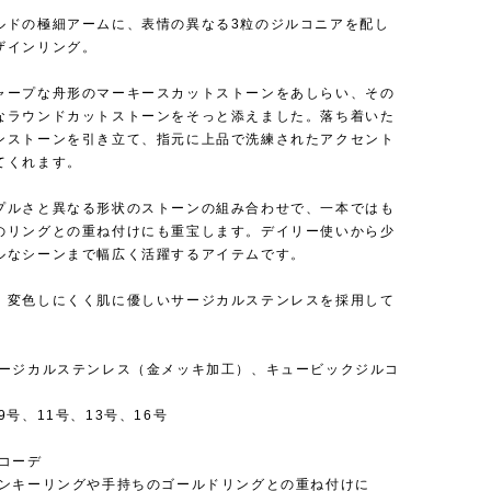
ルドの極細アームに、表情の異なる3粒のジルコニアを配し
ザインリング。
ャープな舟形のマーキースカットストーンをあしらい、その
なラウンドカットストーンをそっと添えました。落ち着いた
ンストーンを引き立て、指元に上品で洗練されたアクセント
てくれます。
プルさと異なる形状のストーンの組み合わせで、一本ではも
のリングとの重ね付けにも重宝します。デイリー使いから少
ルなシーンまで幅広く活躍するアイテムです。
、変色しにくく肌に優しいサージカルステンレスを採用して
サージカルステンレス（金メッキ加工）、キュービックジルコ
9号、11号、13号、16号
めコーデ
ピンキーリングや手持ちのゴールドリングとの重ね付けに