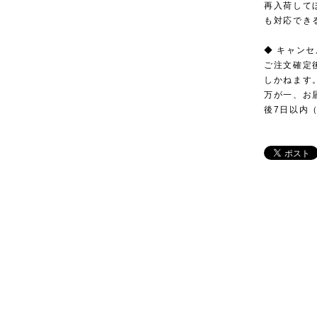
再入荷して
も対応でき
◆ キャン
ご注文確定
しかねます
万が一、お
後7日以内