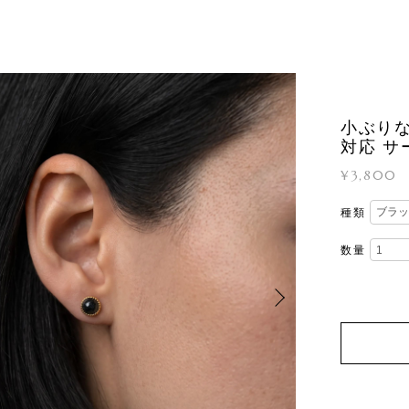
小ぶりな
対応 サ
¥3,800
種類
数量