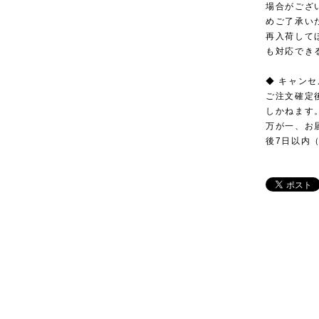
場合がござ
めご了承い
再入荷して
も対応でき
◆ キャン
ご注文確定
しかねます
万が一、お
後7日以内