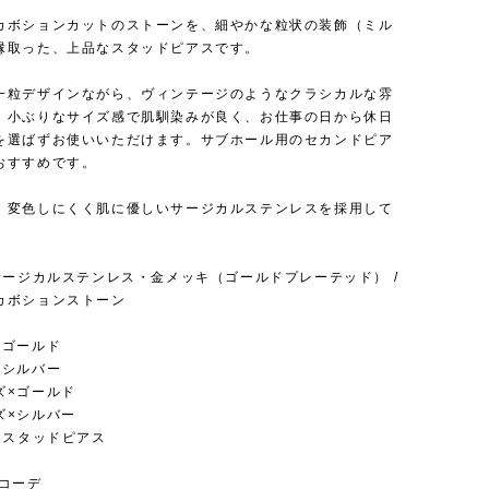
カボションカットのストーンを、細やかな粒状の装飾（ミル
縁取った、上品なスタッドピアスです。
一粒デザインながら、ヴィンテージのようなクラシカルな雰
。小ぶりなサイズ感で肌馴染みが良く、お仕事の日から休日
を選ばずお使いいただけます。サブホール用のセカンドピア
おすすめです。
、変色しにくく肌に優しいサージカルステンレスを採用して
 サージカルステンレス・金メッキ（ゴールドプレーテッド） /
カボションストーン
×ゴールド
×シルバー
ズ×ゴールド
ズ×シルバー
 スタッドピアス
めコーデ