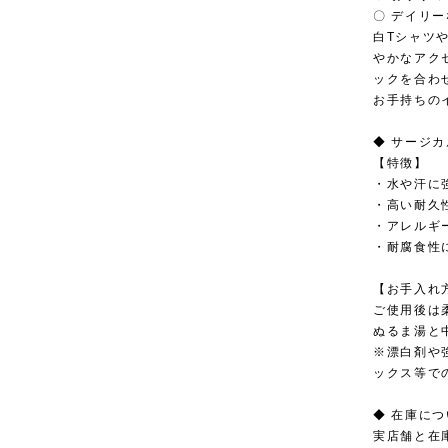
〇 デイリ
白Tシャツ
やかなアク
ックを合わ
お手持ちの
◆ サージ
【特徴】
・水や汗に
・高い耐久
・アレルギ
・耐腐食性
【お手入れ
ご使用後は
ぬるま湯と
※漂白剤や
ックス等で
◆ 在庫に
実店舗と在