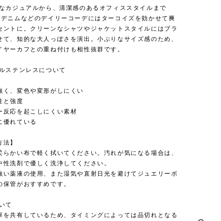
ーなカジュアルから、清潔感のあるオフィススタイルまで
やデニムなどのデイリーコーデにはターコイズを効かせて爽
セントに。クリーンなシャツやジャケットスタイルにはブラ
せて、知的な大人っぽさを演出。小ぶりなサイズ感のため、
イヤーカフとの重ね付けも相性抜群です。
カルステンレスについて
強く、変色や変形がしにくい
性と強度
ー反応を起こしにくい素材
に優れている
方法】
柔らかい布で軽く拭いてください。汚れが気になる場合は、
中性洗剤で優しく洗浄してください。
強い薬液の使用、また湿気や直射日光を避けてジュエリーボ
の保管がおすすめです。
ついて
庫を共有しているため、タイミングによっては品切れとなる