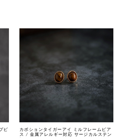
プピ
カボションタイガーアイ ミルフレームピア
ス / 金属アレルギー対応 サージカルステン