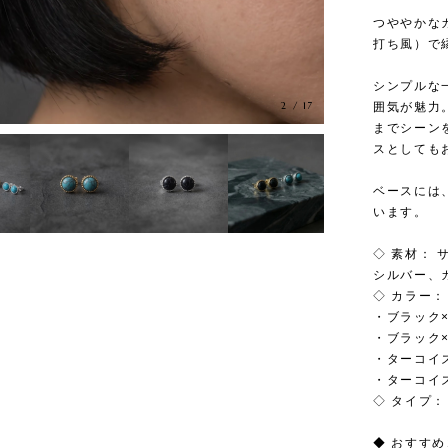
つややかな
打ち風）で
シンプルな
3
/
17
囲気が魅力
までシーン
スとしても
ベースには
います。
◇ 素材：
シルバー、
◇ カラー：
・ブラック
・ブラック
・ターコイ
・ターコイ
◇ タイプ：
◆ おすす