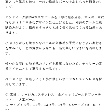
凛とした気品を放つ、一粒の繊細なパールをあしらった細身のリ
ング。
アンティーク調の4本爪でパールを丁寧に包み込み、大人の日常に
寄り添うミニマルなデザインに仕上げました。細身のアームは肌
馴染みがよく、指先をすっきりと細く長く見せてくれる効果もあ
ります。
小ぶりながらも艶やかなパールの立体感が手元にほどよい奥行き
を生み出し、どの角度から見ても上品で美しい佇まいを演出しま
す。
軽やかな着け心地で他のリングを邪魔しないため、デイリーの定
番アイテムとして重宝する一品です。
ベースには、変色しにくく肌に優しいサージカルステンレスを採
用しています。
◇ 素材： サージカルステンレス・金メッキ（ゴールドプレーテ
ッド）、人工パール
◇ サイズ： 9号、11号、13.5号、16号（USサイズ：5、6、7、
8）