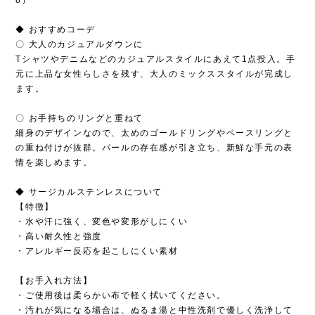
◆ おすすめコーデ
〇 大人のカジュアルダウンに
Tシャツやデニムなどのカジュアルスタイルにあえて1点投入。手
元に上品な女性らしさを残す、大人のミックススタイルが完成し
ます。
〇 お手持ちのリングと重ねて
細身のデザインなので、太めのゴールドリングやベースリングと
の重ね付けが抜群。パールの存在感が引き立ち、新鮮な手元の表
情を楽しめます。
◆ サージカルステンレスについて
【特徴】
・水や汗に強く、変色や変形がしにくい
・高い耐久性と強度
・アレルギー反応を起こしにくい素材
【お手入れ方法】
・ご使用後は柔らかい布で軽く拭いてください。
・汚れが気になる場合は、ぬるま湯と中性洗剤で優しく洗浄して