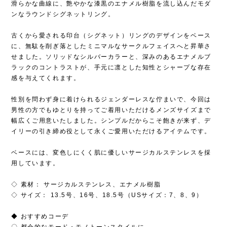
滑らかな曲線に、艶やかな漆黒のエナメル樹脂を流し込んだモダ
ンなラウンドシグネットリング。
古くから愛される印台（シグネット）リングのデザインをベース
に、無駄を削ぎ落としたミニマルなサークルフェイスへと昇華さ
せました。ソリッドなシルバーカラーと、深みのあるエナメルブ
ラックのコントラストが、手元に凛とした知性とシャープな存在
感を与えてくれます。
性別を問わず身に着けられるジェンダーレスな佇まいで、今回は
男性の方でもゆとりを持ってご着用いただけるメンズサイズまで
幅広くご用意いたしました。シンプルだからこそ飽きが来ず、デ
イリーの引き締め役として永くご愛用いただけるアイテムです。
ベースには、変色しにくく肌に優しいサージカルステンレスを採
用しています。
◇ 素材： サージカルステンレス、エナメル樹脂
◇ サイズ： 13.5号、16号、18.5号（USサイズ：7、8、9）
◆ おすすめコーデ
〇 都会的なモード・モノトーンスタイルに