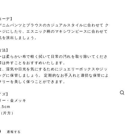
コーデ】
デニムパンツとブラウスのカジュアルスタイルに合わせて ク
ージにしたり、エスニック柄のマキシワンピースに合わせて
気を演出しましょう。
方法】
ーは柔らかい布で軽く拭いて日常の汚れを取り除いてくださ
際は外すことをおすすめいたします。
は、湿気や日光を気にするためにジュエリーボックスやジッ
ッグに保管しましょう。 定期的なお手入れと適切な保管によ
サリーを美しく保つことができます。
イズ】
リー・金メッキ
.5cm
g（片方）
通報する