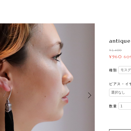
antiqu
¥2,400
¥960
60
種類
ピアス・イ
数量