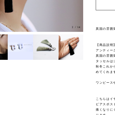
3
/
14
異国の雰囲
【商品説明
アンティー
異国の雰囲
タッセルは
秋冬これか
めてくれま
ワンピース
こちらはイ
ピアスポス
痛くなりに