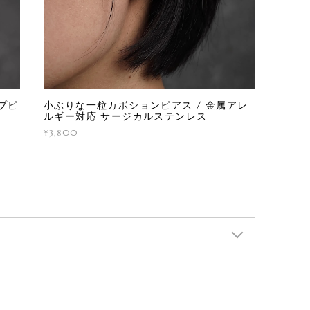
プピ
小ぶりな一粒カボションピアス / 金属アレ
ルギー対応 サージカルステンレス
¥3,800