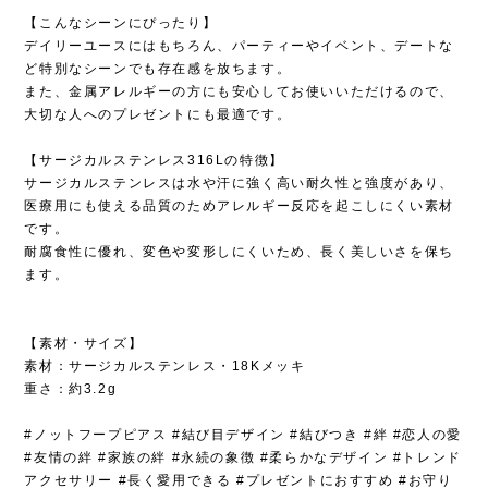
【こんなシーンにぴったり】
デイリーユースにはもちろん、パーティーやイベント、デートな
ど特別なシーンでも存在感を放ちます。
また、金属アレルギーの方にも安心してお使いいただけるので、
大切な人へのプレゼントにも最適です。
【サージカルステンレス316Lの特徴】
サージカルステンレスは水や汗に強く高い耐久性と強度があり、
医療用にも使える品質のためアレルギー反応を起こしにくい素材
です。
耐腐食性に優れ、変色や変形しにくいため、長く美しいさを保ち
ます。
【素材・サイズ】
素材：サージカルステンレス・18Kメッキ
重さ：約3.2g
#ノットフープピアス #結び目デザイン #結びつき #絆 #恋人の愛
#友情の絆 #家族の絆 #永続の象徴 #柔らかなデザイン #トレンド
アクセサリー #長く愛用できる #プレゼントにおすすめ #お守り