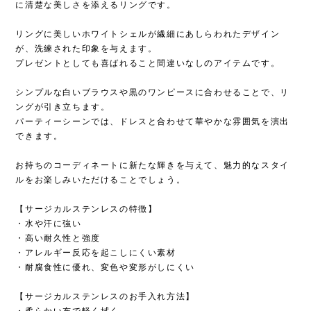
に清楚な美しさを添えるリングです。
リングに美しいホワイトシェルが繊細にあしらわれたデザイン
が、洗練された印象を与えます。
プレゼントとしても喜ばれること間違いなしのアイテムです。
シンプルな白いブラウスや黒のワンピースに合わせることで、リ
ングが引き立ちます。
パーティーシーンでは、ドレスと合わせて華やかな雰囲気を演出
できます。
お持ちのコーディネートに新たな輝きを与えて、魅力的なスタイ
ルをお楽しみいただけることでしょう。
【サージカルステンレスの特徴】
・水や汗に強い
・高い耐久性と強度
・アレルギー反応を起こしにくい素材
・耐腐食性に優れ、変色や変形がしにくい
【サージカルステンレスのお手入れ方法】
・柔らかい布で軽く拭く。