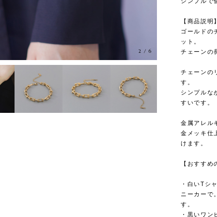
シンプルで
【商品説明
ゴールドの
ット。
2
/
6
チェーンの
チェーンの
す。
シンプルな
すいです。
金属アレル
金メッキ仕
けます。
【おすすめ
・白いTシ
ニーカーで
す。
・黒いワン