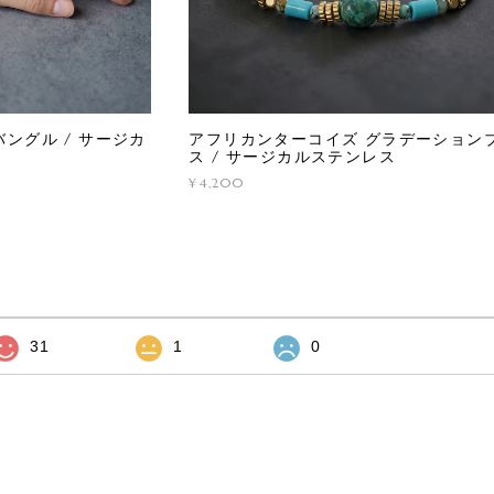
ングル / サージカ
アフリカンターコイズ グラデーション
ス / サージカルステンレス
¥4,200
31
1
0