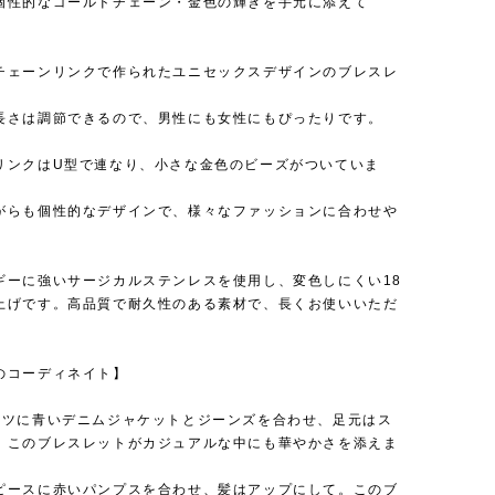
個性的なゴールドチェーン・金色の輝きを手元に添えて
】
チェーンリンクで作られたユニセックスデザインのブレスレ
長さは調節できるので、男性にも女性にもぴったりです。
リンクはU型で連なり、小さな金色のビーズがついていま
がらも個性的なデザインで、様々なファッションに合わせや
ギーに強いサージカルステンレスを使用し、変色しにくい18
上げです。高品質で耐久性のある素材で、長くお使いいただ
のコーディネイト】
ャツに青いデニムジャケットとジーンズを合わせ、足元はス
。このブレスレットがカジュアルな中にも華やかさを添えま
ピースに赤いパンプスを合わせ、髪はアップにして。このブ