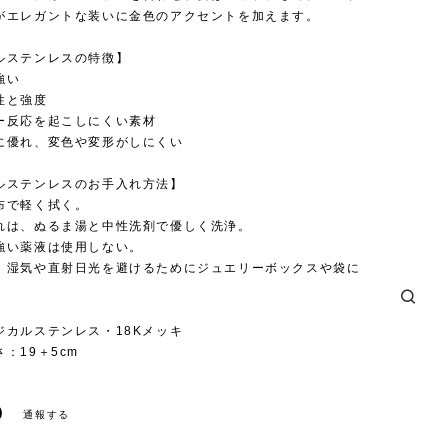
がエレガントな装いに金色のアクセントを加えます。
ルステンレスの特徴】
強い
性と強度
ー反応を起こしにくい素材
に優れ、変色や変形がしにくい
ルステンレスのお手入れ方法】
布で軽く拭く。
れは、ぬるま湯と中性洗剤で優しく洗浄。
強い薬液は使用しない。
、湿気や直射日光を避けるためにジュエリーボックスや袋に
。
ジカルステンレス・18Kメッキ
：19＋5cm
通報する