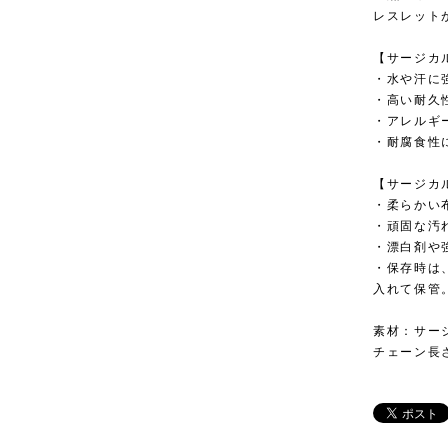
レスレット
【サージカ
・水や汗に
・高い耐久
・アレルギ
・耐腐食性
【サージカ
・柔らかい
・頑固な汚
・漂白剤や
・保存時は
入れて保管
素材：サー
チェーン長さ