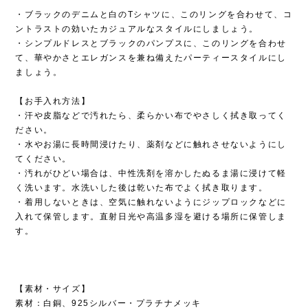
・ブラックのデニムと白のTシャツに、このリングを合わせて、コ
ントラストの効いたカジュアルなスタイルにしましょう。
・シンプルドレスとブラックのパンプスに、このリングを合わせ
て、華やかさとエレガンスを兼ね備えたパーティースタイルにし
ましょう。
【お手入れ方法】
・汗や皮脂などで汚れたら、柔らかい布でやさしく拭き取ってく
ださい。
・水やお湯に長時間浸けたり、薬剤などに触れさせないようにし
てください。
・汚れがひどい場合は、中性洗剤を溶かしたぬるま湯に浸けて軽
く洗います。水洗いした後は乾いた布でよく拭き取ります。
・着用しないときは、空気に触れないようにジップロックなどに
入れて保管します。直射日光や高温多湿を避ける場所に保管しま
す。
【素材・サイズ】
素材：白銅、925シルバー・プラチナメッキ