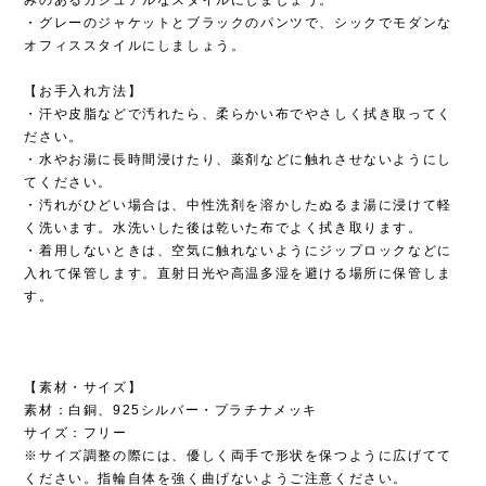
・グレーのジャケットとブラックのパンツで、シックでモダンな
オフィススタイルにしましょう。
【お手入れ方法】
・汗や皮脂などで汚れたら、柔らかい布でやさしく拭き取ってく
ださい。
・水やお湯に長時間浸けたり、薬剤などに触れさせないようにし
てください。
・汚れがひどい場合は、中性洗剤を溶かしたぬるま湯に浸けて軽
く洗います。水洗いした後は乾いた布でよく拭き取ります。
・着用しないときは、空気に触れないようにジップロックなどに
入れて保管します。直射日光や高温多湿を避ける場所に保管しま
す。
【素材・サイズ】
素材：白銅、925シルバー・プラチナメッキ
サイズ：フリー
※サイズ調整の際には、優しく両手で形状を保つように広げてて
ください。指輪自体を強く曲げないようご注意ください。