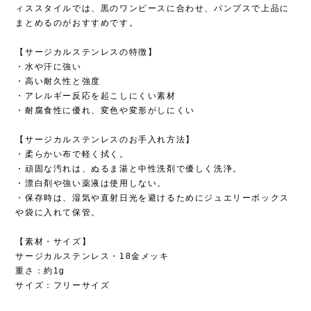
ィススタイルでは、黒のワンピースに合わせ、パンプスで上品に
まとめるのがおすすめです。
【サージカルステンレスの特徴】
・水や汗に強い
・高い耐久性と強度
・アレルギー反応を起こしにくい素材
・耐腐食性に優れ、変色や変形がしにくい
【サージカルステンレスのお手入れ方法】
・柔らかい布で軽く拭く。
・頑固な汚れは、ぬるま湯と中性洗剤で優しく洗浄。
・漂白剤や強い薬液は使用しない。
・保存時は、湿気や直射日光を避けるためにジュエリーボックス
や袋に入れて保管。
【素材・サイズ】
サージカルステンレス・18金メッキ
重さ：約1g
サイズ：フリーサイズ