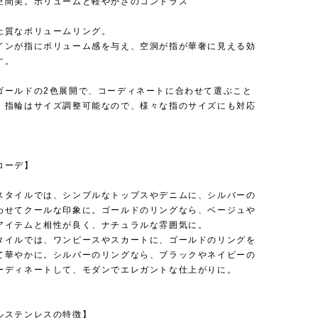
空間美。ボリュームと軽やかさのコントラス
上質なボリュームリング。
インが指にボリューム感を与え、空洞が指が華奢に見える効
す。
ゴールドの2色展開で、コーディネートに合わせて選ぶこと
。指輪はサイズ調整可能なので、様々な指のサイズにも対応
。
コーデ】
スタイルでは、シンプルなトップスやデニムに、シルバーの
わせてクールな印象に。ゴールドのリングなら、ベージュや
アイテムと相性が良く、ナチュラルな雰囲気に。
タイルでは、ワンピースやスカートに、ゴールドのリングを
て華やかに。シルバーのリングなら、ブラックやネイビーの
ーディネートして、モダンでエレガントな仕上がりに。
ルステンレスの特徴】