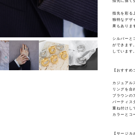
指先に描く
指先を彩る
独特なデザ
果もありま
3
/
7
シルバーと
ができます
しています
【おすすめ
カジュアル
リングを合
ブラウンの
パーティス
重ね付けし
カラーとコ
【サージカ