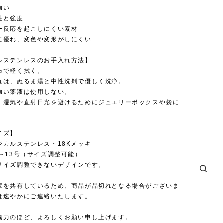
強い
性と強度
ー反応を起こしにくい素材
に優れ、変色や変形がしにくい
ルステンレスのお手入れ方法】
布で軽く拭く。
れは、ぬるま湯と中性洗剤で優しく洗浄。
強い薬液は使用しない。
、湿気や直射日光を避けるためにジュエリーボックスや袋に
。
イズ】
ジカルステンレス・18Kメッキ
1～13号（サイズ調整可能）
サイズ調整できないデザインです。
庫を共有しているため、商品が品切れとなる場合がございま
は速やかにご連絡いたします。
協力のほど、よろしくお願い申し上げます。