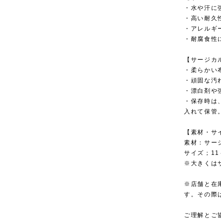
・水や汗に
・高い耐久
・アレルギ
・耐腐食性
【サージカ
・柔らかい
・頑固な汚
・漂白剤や
・保存時は
入れて保管
【素材・サ
素材：サー
サイズ；1
※大きくは
※店舗と在
す。その際
ご理解とご