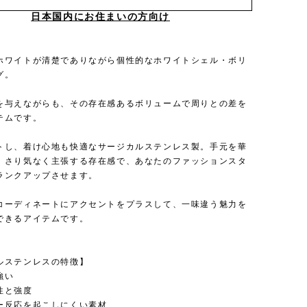
日本国内にお住まいの方向け
ホワイトが清楚でありながら個性的なホワイトシェル・ボリ
グ。
を与えながらも、その存在感あるボリュームで周りとの差を
テムです。
トし、着け心地も快適なサージカルステンレス製。手元を華
、さり気なく主張する存在感で、あなたのファッションスタ
ランクアップさせます。
コーディネートにアクセントをプラスして、一味違う魅力を
できるアイテムです。
ルステンレスの特徴】
強い
性と強度
ー反応を起こしにくい素材