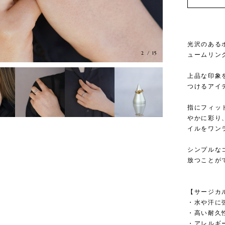
光沢のある
3
/
15
ュームリン
上品な印象
つけるアイ
指にフィッ
やかに彩り
イルをワン
シンプルな
放つことが
【サージカ
・水や汗に
・高い耐久
・アレルギ