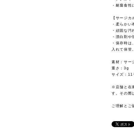
・耐腐食性
【サージカ
・柔らかい
・頑固な汚
・漂白剤や
・保存時は
入れて保管
素材：サー
重さ：3g
サイズ：11
※店舗と在
す。その際
ご理解とご