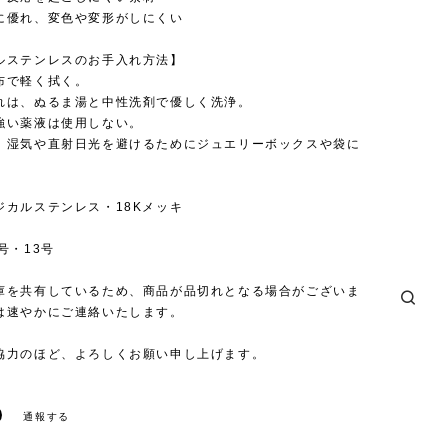
に優れ、変色や変形がしにくい
ルステンレスのお手入れ方法】
布で軽く拭く。
れは、ぬるま湯と中性洗剤で優しく洗浄。
強い薬液は使用しない。
、湿気や直射日光を避けるためにジュエリーボックスや袋に
。
ジカルステンレス・18Kメッキ
号・13号
庫を共有しているため、商品が品切れとなる場合がございま
は速やかにご連絡いたします。
協力のほど、よろしくお願い申し上げます。
通報する