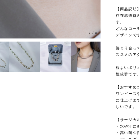
【商品説明
存在感抜群
す。
どんなコー
2
/
8
デザインで
絡まり合っ
ススメのア
程よいボリ
性抜群です
【おすすめ
ワンピース
に仕上げま
しいです。
【サージカ
・水や汗に
・高い耐久