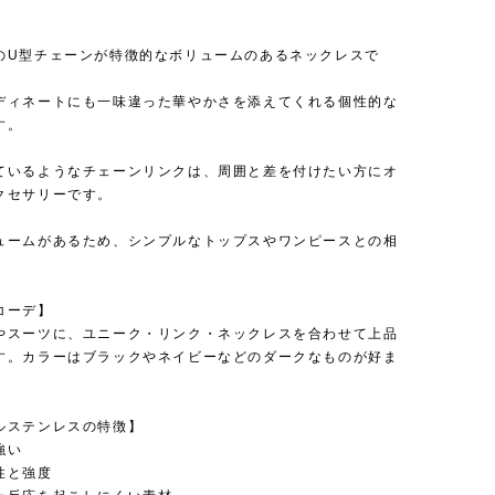
】
のU型チェーンが特徴的なボリュームのあるネックレスで
ディネートにも一味違った華やかさを添えてくれる個性的な
す。
ているようなチェーンリンクは、周囲と差を付けたい方にオ
クセサリーです。
ュームがあるため、シンプルなトップスやワンピースとの相
。
コーデ】
やスーツに、ユニーク・リンク・ネックレスを合わせて上品
す。カラーはブラックやネイビーなどのダークなものが好ま
ルステンレスの特徴】
強い
性と強度