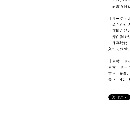
・アレルギ
・耐腐食性
【サージカ
・柔らかい
・頑固な汚
・漂白剤や
・保存時は
入れて保管
【素材・サ
素材：サー
重さ：約9g
長さ：42＋