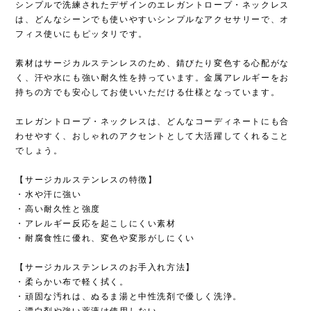
シンプルで洗練されたデザインのエレガントロープ・ネックレス
は、どんなシーンでも使いやすいシンプルなアクセサリーで、オ
フィス使いにもピッタリです。
素材はサージカルステンレスのため、錆びたり変色する心配がな
く、汗や水にも強い耐久性を持っています。金属アレルギーをお
持ちの方でも安心してお使いいただける仕様となっています。
エレガントロープ・ネックレスは、どんなコーディネートにも合
わせやすく、おしゃれのアクセントとして大活躍してくれること
でしょう。
【サージカルステンレスの特徴】
・水や汗に強い
・高い耐久性と強度
・アレルギー反応を起こしにくい素材
・耐腐食性に優れ、変色や変形がしにくい
【サージカルステンレスのお手入れ方法】
・柔らかい布で軽く拭く。
・頑固な汚れは、ぬるま湯と中性洗剤で優しく洗浄。
・漂白剤や強い薬液は使用しない。