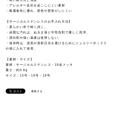
・アレルギー反応を起こしにくい素材
・耐腐食性に優れ、変色や変形がしにくい
【サージカルステンレスのお手入れ方法】
・柔らかい布で軽く拭く。
・頑固な汚れは、ぬるま湯と中性洗剤で優しく洗浄。
・漂白剤や強い薬液は使用しない。
・保存時は、湿気や直射日光を避けるためにジュエリーボックス
や袋に入れて保管。
【素材・サイズ】
素材：サージカルステンレス・18金メッキ
重さ：約0.8g
サイズ：13号・16号・19号
通報する