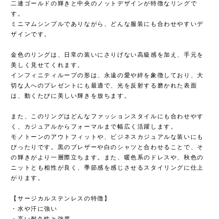
二連ゴールドの輝きと中央のノットデザインが特徴なリングで
す。
ミニマムシンプルでありながら、どんな服装にも合わせやすいデ
ザインです。
金色のリングは、日常の装いにさりげない高級感を加え、手元を
美しく見せてくれます。
インフィニティループの形は、永遠の愛や絆を象徴しており、大
切な人へのプレゼントにも最適で、光を反射する磨かれた表面
は、動くたびに美しい輝きを放ちます。
また、このリングはどんなファッションスタイルにも合わせやす
く、カジュアルからフォーマルまで幅広く活躍します。
モノトーンのアウトフィットや、ビジネスカジュアルな装いにも
ぴったりです。黒のブレザーや白のシャツと合わせることで、そ
の輝きがより一層際立ちます。また、暖色系のドレスや、秋色の
ニットとも相性が良く、季節感を感じさせるスタイリングに仕上
がります。
【サージカルステンレスの特徴】
・水や汗に強い
・高い耐久性と強度