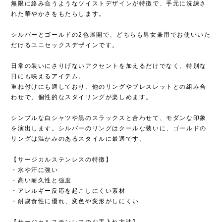
無限に絡み合うようなツイストデザインが特徴で、手元に洗練さ
れた華やかさをもたらします。
シルバーとゴールドの2色展開で、どちらも男女兼用でお使いいた
だけるユニセックスデザインです。
日常の装いにさりげないアクセントを加えるだけでなく、特別な
日にも映えるアイテム。
重ね付けにも適しており、他のリングやブレスレットとの組み合
わせで、個性的なスタイリングが楽しめます。
シンプルな白シャツや黒のスラックスと合わせて、モダンな印象
を演出します。シルバーのリングはクールな装いに、ゴールドの
リングは温かみのあるスタイルに最適です。
【サージカルステンレスの特徴】
・水や汗に強い
・高い耐久性と強度
・アレルギー反応を起こしにくい素材
・耐腐食性に優れ、変色や変形がしにくい
【サージカルステンレスのお手入れ方法】