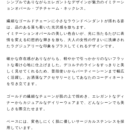
シンプルでありながらエレガントなデザインが魅力のイミテーシ
ョンオパール・プチチャーム・ネックレス。
繊細なゴールドチェーンに小さなラウンドペンダントが揺れる姿
は、品のある落ち着いた光沢感を放ちます。
イミテーションオパールの美しい色合いが、光に当たるたびに表
情を変える幻想的な輝きを放ち、大人の女性の佇まいに洗練され
たラグジュアリーな印象をプラスしてくれるデザインです。
確かな存在感がありながらも、軽やかで引っかかりのないフラッ
トな着け心地に仕上げました。デコルテのラインをすっきりと美
しく見せてくれるため、普段使いからパーティーシーンまで幅広
く活躍し、お洒落なアクセサリーとしてあなたのコーディネート
を引き立てます。
ゴールドの繊細なチェーンが肌の上で煌めき、エレガントなディ
ナーからカジュアルなデイリーウェアまで、どんなシーンでも美
しさを際立たせます。
ベースには、変色しにくく肌に優しいサージカルステンレスを採
用しています。