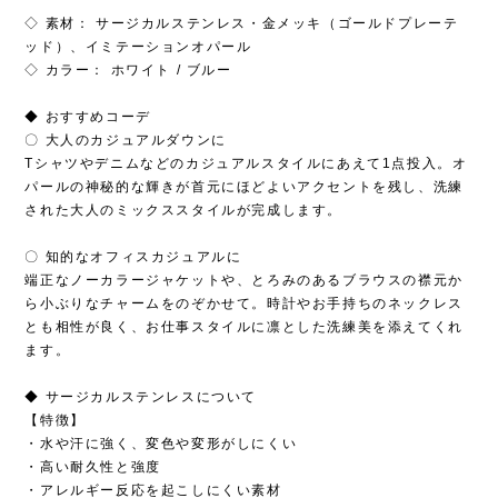
◇ 素材： サージカルステンレス・金メッキ（ゴールドプレーテ
ッド）、イミテーションオパール
◇ カラー： ホワイト / ブルー
◆ おすすめコーデ
〇 大人のカジュアルダウンに
Tシャツやデニムなどのカジュアルスタイルにあえて1点投入。オ
パールの神秘的な輝きが首元にほどよいアクセントを残し、洗練
された大人のミックススタイルが完成します。
〇 知的なオフィスカジュアルに
端正なノーカラージャケットや、とろみのあるブラウスの襟元か
ら小ぶりなチャームをのぞかせて。時計やお手持ちのネックレス
とも相性が良く、お仕事スタイルに凛とした洗練美を添えてくれ
ます。
◆ サージカルステンレスについて
【特徴】
・水や汗に強く、変色や変形がしにくい
・高い耐久性と強度
・アレルギー反応を起こしにくい素材