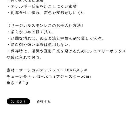
・アレルギー反応を起こしにくい素材
・耐腐食性に優れ、変色や変形がしにくい
【サージカルステンレスのお手入れ方法】
・柔らかい布で軽く拭く。
・頑固な汚れは、ぬるま湯と中性洗剤で優しく洗浄。
・漂白剤や強い薬液は使用しない。
・保存時は、湿気や直射日光を避けるためにジュエリーボックス
や袋に入れて保管。
素材：サージカルステンレス・18KGメッキ
チェーン長さ：41+5cm（アジャスター5cm）
重さ：6.1g
通報する