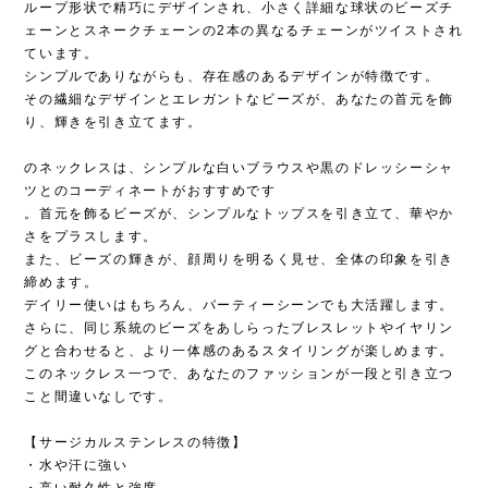
ループ形状で精巧にデザインされ、小さく詳細な球状のビーズチ
ェーンとスネークチェーンの2本の異なるチェーンがツイストされ
ています。
シンプルでありながらも、存在感のあるデザインが特徴です。
その繊細なデザインとエレガントなビーズが、あなたの首元を飾
り、輝きを引き立てます。
のネックレスは、シンプルな白いブラウスや黒のドレッシーシャ
ツとのコーディネートがおすすめです
。首元を飾るビーズが、シンプルなトップスを引き立て、華やか
さをプラスします。
また、ビーズの輝きが、顔周りを明るく見せ、全体の印象を引き
締めます。
デイリー使いはもちろん、パーティーシーンでも大活躍します。
さらに、同じ系統のビーズをあしらったブレスレットやイヤリン
グと合わせると、より一体感のあるスタイリングが楽しめます。
このネックレス一つで、あなたのファッションが一段と引き立つ
こと間違いなしです。
【サージカルステンレスの特徴】
・水や汗に強い
・高い耐久性と強度