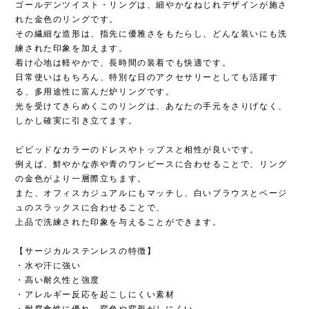
ゴールデンツイスト・リングは、細やかなねじれデザインが施さ
れた金色のリングです。
その繊細な造形は、指先に優雅さをもたらし、どんな装いにも洗
練された印象を加えます。
着け心地は軽やかで、長時間の装着でも快適です。
日常使いはもちろん、特別な日のアクセサリーとしても活躍す
る、多用途性に富んだ炉リングです。
光を受けてきらめくこのリングは、あなたの手元をさりげなく、
しかし確実に引き立てます。
ビビッドなカラーのドレスやトップスと相性が良いです。
例えば、鮮やかな赤や青のワンピースに合わせることで、リング
の金色がより一層際立ちます。
また、オフィスカジュアルにもマッチし、白いブラウスとベージ
ュのスラックスに合わせることで、
上品で洗練された印象を与えることができます。
【サージカルステンレスの特徴】
・水や汗に強い
・高い耐久性と強度
・アレルギー反応を起こしにくい素材
・耐腐食性に優れ、変色や変形がしにくい