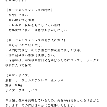
【サージカルステンレスの特徴】
・水や汗に強い
・高い耐久性と強度
・アレルギー反応を起こしにくい素材
・耐腐食性に優れ、変色や変形がしにくい
【サージカルステンレスのお手入れ方法】
・柔らかい布で軽く拭く。
・頑固な汚れは、ぬるま湯と中性洗剤で優しく洗浄。
・漂白剤や強い薬液は使用しない。
・保存時は、湿気や直射日光を避けるためにジュエリーボックス
や袋に入れて保管。
【素材・サイズ】
素材：サージカルステンレス・金メッキ
重さ：0.6g
サイズ：フリーサイズ
※店舗と在庫を共有しているため、商品が品切れとなる場合がご
ざいます。その際は速やかにご連絡いたします。