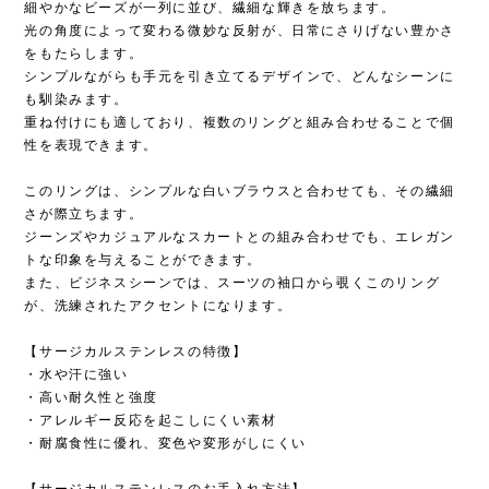
細やかなビーズが一列に並び、繊細な輝きを放ちます。
光の角度によって変わる微妙な反射が、日常にさりげない豊かさ
をもたらします。
シンプルながらも手元を引き立てるデザインで、どんなシーンに
も馴染みます。
重ね付けにも適しており、複数のリングと組み合わせることで個
性を表現できます。
このリングは、シンプルな白いブラウスと合わせても、その繊細
さが際立ちます。
ジーンズやカジュアルなスカートとの組み合わせでも、エレガン
トな印象を与えることができます。
また、ビジネスシーンでは、スーツの袖口から覗くこのリング
が、洗練されたアクセントになります。
【サージカルステンレスの特徴】
・水や汗に強い
・高い耐久性と強度
・アレルギー反応を起こしにくい素材
・耐腐食性に優れ、変色や変形がしにくい
【サージカルステンレスのお手入れ方法】