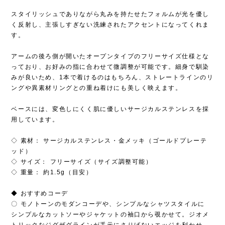
スタイリッシュでありながら丸みを持たせたフォルムが光を優し
く反射し、主張しすぎない洗練されたアクセントになってくれま
す。
アームの後ろ側が開いたオープンタイプのフリーサイズ仕様とな
っており、お好みの指に合わせて微調整が可能です。細身で馴染
みが良いため、1本で着けるのはもちろん、ストレートラインのリ
ングや異素材リングとの重ね着けにも美しく映えます。
ベースには、変色しにくく肌に優しいサージカルステンレスを採
用しています。
◇ 素材： サージカルステンレス・金メッキ（ゴールドプレーテ
ッド）
◇ サイズ： フリーサイズ（サイズ調整可能）
◇ 重量： 約1.5g（目安）
◆ おすすめコーデ
〇 モノトーンのモダンコーデや、シンプルなシャツスタイルに
シンプルなカットソーやジャケットの袖口から覗かせて。ジオメ
トリックなジグザグラインが手元にさりげないエッジを利かせ、