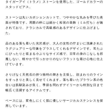
タイガーアイ（トラメ）ストーンを使用した、ゴールドカラーの
スタッドピアス。
ストーンは丸いカボションカットで、つややかな丸みを帯びた表
面が特徴です。周囲の枠には細かく粒状の装飾（ミル打ち）が施
されており、クラシカルで高級感のあるデザインに仕上げまし
た。
品のある落ち着いた光沢感が、大人の女性の佇まいに洗練された
ラグジュアリーな印象をプラスしてくれるデザインです。耳たぶ
にぴったりと収まる小ぶりなサイズ感で、日常の身のこなしを邪
魔しない、軽やかで引っかかりのないフラットな着け心地に仕上
げています。
さりげなく天然石の持つ独特の輝きを主張し、顔まわりのライン
をすっきりと美しく見せてくれます。落ち着いたブラウン系の色
合いは肌馴染みが良く、季節を問わずデイリーから特別な日まで
幅広く活躍するアイテムです。
ベースには、変色しにくく肌に優しいサージカルステンレスを採
用しています。