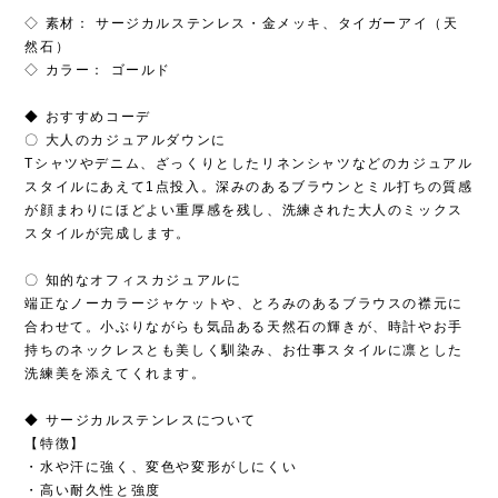
◇ 素材： サージカルステンレス・金メッキ、タイガーアイ（天
然石）
◇ カラー： ゴールド
◆ おすすめコーデ
〇 大人のカジュアルダウンに
Tシャツやデニム、ざっくりとしたリネンシャツなどのカジュアル
スタイルにあえて1点投入。深みのあるブラウンとミル打ちの質感
が顔まわりにほどよい重厚感を残し、洗練された大人のミックス
スタイルが完成します。
〇 知的なオフィスカジュアルに
端正なノーカラージャケットや、とろみのあるブラウスの襟元に
合わせて。小ぶりながらも気品ある天然石の輝きが、時計やお手
持ちのネックレスとも美しく馴染み、お仕事スタイルに凛とした
洗練美を添えてくれます。
◆ サージカルステンレスについて
【特徴】
・水や汗に強く、変色や変形がしにくい
・高い耐久性と強度