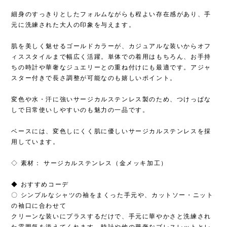
細身のすっきりとしたフォルムながらも程よい存在感があり、手
元に洗練された大人の印象を与えます。
肌を美しく魅せるゴールドカラーが、カジュアルな装いからオフ
ィススタイルまで幅広く活躍。単体での着用はもちろん、お手持
ちの時計や華奢なジュエリーとの重ね付けにも最適です。アジャ
スター付きで長さ調整が可能なのも嬉しいポイント。
変色や水・汗に強いサージカルステンレス製のため、つけっぱな
しで日常使いしやすいのも魅力の一品です。
ベースには、変色しにくく肌に優しいサージカルステンレスを採
用しています。
◇ 素材： サージカルステンレス（金メッキ加工）
◆ おすすめコーデ
〇 シンプルなシャツの袖をまくった手元や、カットソー・ニット
の袖口に合わせて
クリーンな装いにプラスするだけで、手元に華やかさと洗練され
た雰囲気を添えてくれます。時計や他の華奢なブレスレットとレ