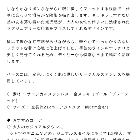
しなやかなリボンさながらに腕に優しくフィットする設計で、仕
草に合わせて滑らかな陰影を描き出します。ギラギラしすぎない
品のある落ち着いた光沢感が、大人の女性の佇まいに洗練された
ラグジュアリーな印象をプラスしてくれるデザインです。
幅広で確かな存在感がありながらも、軽やかで引っかかりのない
フラットな着け心地に仕上げました。手首のラインをすっきりと
美しく見せてくれるため、デイリーから特別な日まで幅広く活躍
します。
ベースには、変色しにくく肌に優しいサージカルステンレスを採
用しています。
◇ 素材： サージカルステンレス・金メッキ（ゴールドプレーテ
ッド）
◇ サイズ： 全長約21cm（アジャスター約6cm含む）
◆ おすすめコーデ
〇 大人のカジュアルダウンに
Tシャツやデニムなどのカジュアルスタイルにあえて1点投入。マ
ットなゴールドの質感が手元にほどよい重厚感を残し、洗練され