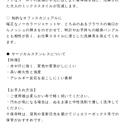
た大人のミックススタイルが完成します。
〇 知的なオフィスカジュアルに
端正なノーカラージャケットや、とろみのあるブラウスの袖口か
らメッシュの輝きをのぞかせて。時計やお手持ちの細身バングル
とも相性が良く、お仕事スタイルに凛とした洗練美を添えてくれ
ます。
◆ サージカルステンレスについて
【特徴】
・水や汗に強く、変色や変形がしにくい
・高い耐久性と強度
・アレルギー反応を起こしにくい素材
【お手入れ方法】
・ご使用後は柔らかい布で軽く拭いてください。
・汚れが気になる場合は、ぬるま湯と中性洗剤で優しく洗浄して
ください。
※保存時は、湿気や直射日光を避けてジュエリーボックス等での
保管がおすすめです。