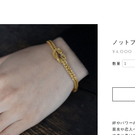
ノット
¥4,000
数量
絆やパワー
親友や恋人