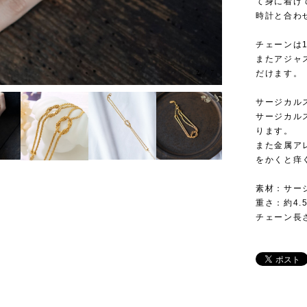
て身に着け
時計と合わ
チェーンは
またアジャ
3
/
7
だけます。
サージカル
サージカル
ります。
また金属ア
をかくと痒
素材：サー
重さ：約4.5
チェーン長さ