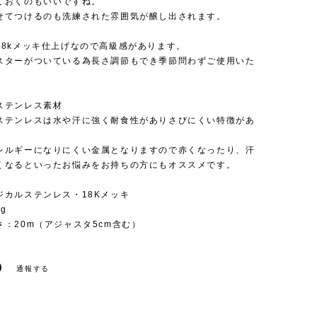
ておくのもいいですね。
せてつけるのも洗練された雰囲気が醸し出されます。
18kメッキ仕上げなので高級感があります。
スターがついている為長さ調節もでき季節問わずご使用いた
ステンレス素材
ステンレスは水や汗に強く耐食性がありさびにくい特徴があ
レルギーになりにくい金属となりますので赤くなったり、汗
くなるといったお悩みをお持ちの方にもオススメです。
ジカルステンレス・18Kメッキ
g
：20m（アジャスタ5cm含む）
通報する