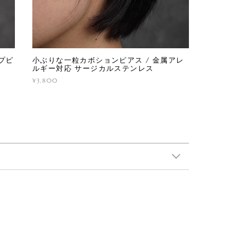
プピ
小ぶりな一粒カボションピアス / 金属アレ
ルギー対応 サージカルステンレス
¥3,800