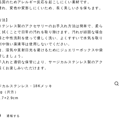
品質のためアレルギー反応を起こしにくい素材です。
優れ、変色や変形しにくいため、長く美しいさを保ちます。
方法】
ステンレス製のアクセサリーのお手入れ方法は簡単で、柔ら
く拭くことで日常の汚れを取り除けます。汚れが頑固な場合
湯と中性洗剤を使って優しく洗い、よくすすいで水気を取り
剤や強い薬液等は使用しないでください。
は、湿気や直射日光を避けるためにジュエリーボックスや袋
管しましょう。
手入れと適切な保管により、サージカルステンレス製のアク
長くお楽しみいただけます。
ジカルステンレス・18Kメッキ
8g（片方）
7×2.9cm
通報する