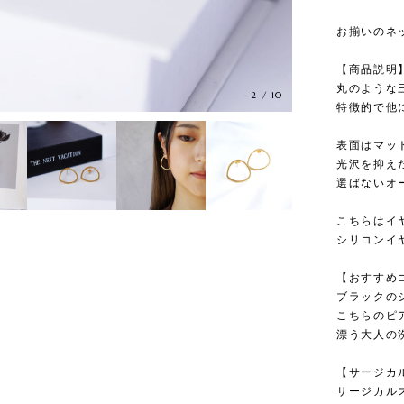
お揃いのネ
【商品説明
丸のような
3
/
10
特徴的で他
表面はマッ
光沢を抑え
選ばないオ
こちらはイ
シリコンイ
【おすすめ
ブラックの
こちらのピ
漂う大人の
【サージカ
サージカル