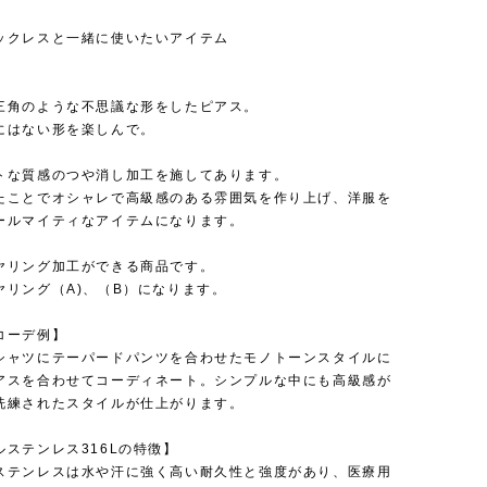
ックレスと一緒に使いたいアイテム
】
三角のような不思議な形をしたピアス。
にはない形を楽しんで。
トな質感のつや消し加工を施してあります。
たことでオシャレで高級感のある雰囲気を作り上げ、洋服を
ールマイティなアイテムになります。
ヤリング加工ができる商品です。
ヤリング（A)、（B）になります。
コーデ例】
シャツにテーパードパンツを合わせたモノトーンスタイルに
アスを合わせてコーディネート。シンプルな中にも高級感が
洗練されたスタイルが仕上がります。
ルステンレス316Lの特徴】
ステンレスは水や汗に強く高い耐久性と強度があり、医療用