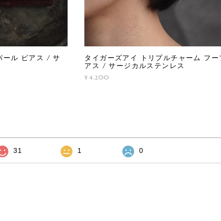
ール ピアス / サ
タイガーズアイ トリプルチャーム フー
アス / サージカルステンレス
¥4,200
31
1
0