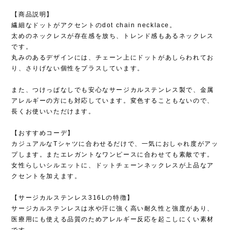
【商品説明】
繊細なドットがアクセントのdot chain necklace。
太めのネックレスが存在感を放ち、トレンド感もあるネックレス
です。
丸みのあるデザインには、チェーン上にドットがあしらわれてお
り、さりげない個性をプラスしています。
また、つけっぱなしでも安心なサージカルステンレス製で、金属
アレルギーの方にも対応しています。変色することもないので、
長くお使いいただけます。
【おすすめコーデ】
カジュアルなTシャツに合わせるだけで、一気におしゃれ度がアッ
プします。またエレガントなワンピースに合わせても素敵です。
女性らしいシルエットに、ドットチェーンネックレスが上品なア
クセントを加えます。
【サージカルステンレス316Lの特徴】
サージカルステンレスは水や汗に強く高い耐久性と強度があり、
医療用にも使える品質のためアレルギー反応を起こしにくい素材
です。