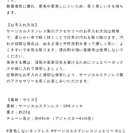
耐腐食性に優れ、変色や変形しにくいため、長く美しいさを保ち
ます。
【お手入れ方法】
サージカルステンレス製のアクセサリーのお手入れ方法は簡単
で、柔らかい布で軽く拭くことで日常の汚れを取り除けます。汚
れが頑固な場合は、ぬるま湯と中性洗剤を使って優しく洗い、よ
くすすいで水気を取ります。漂白剤や強い薬液等は使用しないで
ください。
保存する際は、湿気や直射日光を避けるためにジュエリーボック
スや袋に入れて保管しましょう。
定期的なお手入れと適切な保管により、サージカルステンレス製
のアクセサリーを長くお楽しみいただけます。
【素材・サイズ】
素材：サージカルステンレス・18Kメッキ
重さ：約22g
チェーン長さ：約46cm （アジャスター6cm含）
#変色しないネックレス #サージカルステンレスジュエリー #ユニ