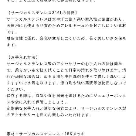
【サージカルステンレス316Lの特徴】
サージカルステンレスは水や汗に強く高い耐久性と強度があり、
医療用にも使える品質のためアレルギー反応を起こしにくい素材
です。
耐腐食性に優れ、変色や変形しにくいため、長く美しいさを保ち
ます。
【お手入れ方法】
サージカルステンレス製のアクセサリーのお手入れ方法は簡単
で、柔らかい布で軽く拭くことで日常の汚れを取り除けます。汚
れが頑固な場合は、ぬるま湯と中性洗剤を使って優しく洗い、よ
くすすいで水気を取ります。漂白剤や強い薬液等は使用しないで
ください。
保存する際は、湿気や直射日光を避けるためにジュエリーボック
スや袋に入れて保管しましょう。
定期的なお手入れと適切な保管により、サージカルステンレス製
のアクセサリーを長くお楽しみいただけます。
素材：サージカルステンレス・18Kメッキ