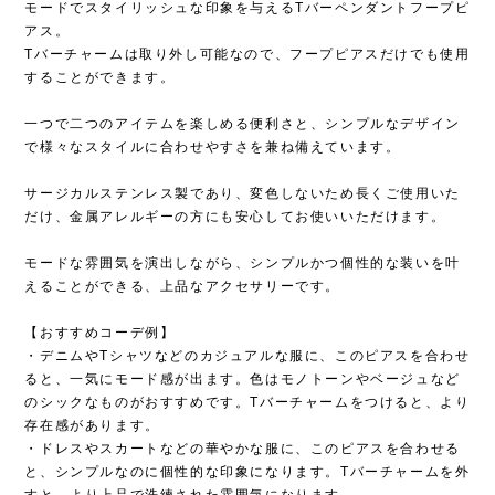
モードでスタイリッシュな印象を与えるTバーペンダントフープピ
アス。
Tバーチャームは取り外し可能なので、フープピアスだけでも使用
することができます。
一つで二つのアイテムを楽しめる便利さと、シンプルなデザイン
で様々なスタイルに合わせやすさを兼ね備えています。
サージカルステンレス製であり、変色しないため長くご使用いた
だけ、金属アレルギーの方にも安心してお使いいただけます。
モードな雰囲気を演出しながら、シンプルかつ個性的な装いを叶
えることができる、上品なアクセサリーです。
【おすすめコーデ例】
・デニムやTシャツなどのカジュアルな服に、このピアスを合わせ
ると、一気にモード感が出ます。色はモノトーンやベージュなど
のシックなものがおすすめです。Tバーチャームをつけると、より
存在感があります。
・ドレスやスカートなどの華やかな服に、このピアスを合わせる
と、シンプルなのに個性的な印象になります。Tバーチャームを外
すと、より上品で洗練された雰囲気になります。