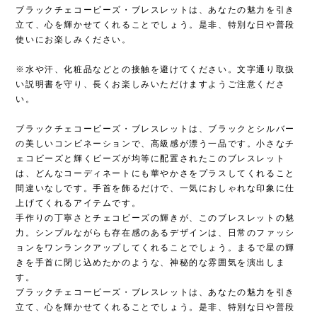
ブラックチェコービーズ・ブレスレットは、あなたの魅力を引き
立て、心を輝かせてくれることでしょう。是非、特別な日や普段
使いにお楽しみください。
※水や汗、化粧品などとの接触を避けてください。文字通り取扱
い説明書を守り、長くお楽しみいただけますようご注意くださ
い。
ブラックチェコービーズ・ブレスレットは、ブラックとシルバー
の美しいコンビネーションで、高級感が漂う一品です。小さなチ
ェコビーズと輝くビーズが均等に配置されたこのブレスレット
は、どんなコーディネートにも華やかさをプラスしてくれること
間違いなしです。手首を飾るだけで、一気におしゃれな印象に仕
上げてくれるアイテムです。
手作りの丁寧さとチェコビーズの輝きが、このブレスレットの魅
力。シンプルながらも存在感のあるデザインは、日常のファッシ
ョンをワンランクアップしてくれることでしょう。まるで星の輝
きを手首に閉じ込めたかのような、神秘的な雰囲気を演出しま
す。
ブラックチェコービーズ・ブレスレットは、あなたの魅力を引き
立て、心を輝かせてくれることでしょう。是非、特別な日や普段