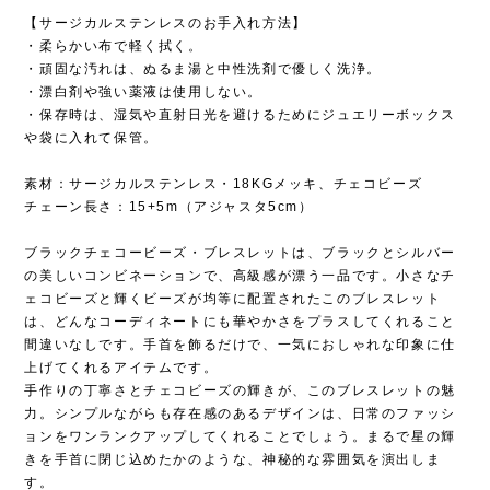
【サージカルステンレスのお手入れ方法】
・柔らかい布で軽く拭く。
・頑固な汚れは、ぬるま湯と中性洗剤で優しく洗浄。
・漂白剤や強い薬液は使用しない。
・保存時は、湿気や直射日光を避けるためにジュエリーボックス
や袋に入れて保管。
素材：サージカルステンレス・18KGメッキ、チェコビーズ
チェーン長さ：15+5m（アジャスタ5cm）
ブラックチェコービーズ・ブレスレットは、ブラックとシルバー
の美しいコンビネーションで、高級感が漂う一品です。小さなチ
ェコビーズと輝くビーズが均等に配置されたこのブレスレット
は、どんなコーディネートにも華やかさをプラスしてくれること
間違いなしです。手首を飾るだけで、一気におしゃれな印象に仕
上げてくれるアイテムです。
手作りの丁寧さとチェコビーズの輝きが、このブレスレットの魅
力。シンプルながらも存在感のあるデザインは、日常のファッシ
ョンをワンランクアップしてくれることでしょう。まるで星の輝
きを手首に閉じ込めたかのような、神秘的な雰囲気を演出しま
す。