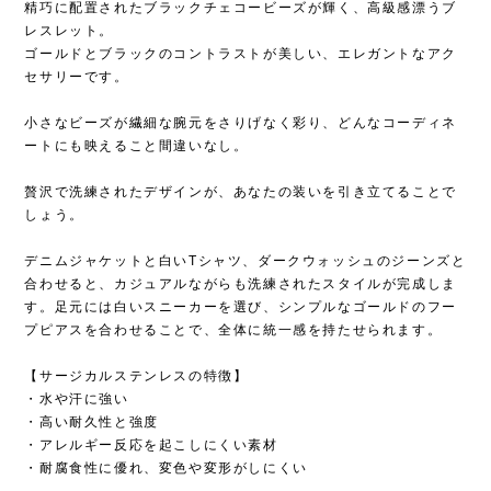
精巧に配置されたブラックチェコービーズが輝く、高級感漂うブ
レスレット。
ゴールドとブラックのコントラストが美しい、エレガントなアク
セサリーです。
小さなビーズが繊細な腕元をさりげなく彩り、どんなコーディネ
ートにも映えること間違いなし。
贅沢で洗練されたデザインが、あなたの装いを引き立てることで
しょう。
デニムジャケットと白いTシャツ、ダークウォッシュのジーンズと
合わせると、カジュアルながらも洗練されたスタイルが完成しま
す。足元には白いスニーカーを選び、シンプルなゴールドのフー
プピアスを合わせることで、全体に統一感を持たせられます。
【サージカルステンレスの特徴】
・水や汗に強い
・高い耐久性と強度
・アレルギー反応を起こしにくい素材
・耐腐食性に優れ、変色や変形がしにくい