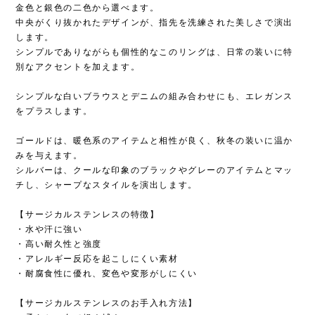
金色と銀色の二色から選べます。
中央がくり抜かれたデザインが、指先を洗練された美しさで演出
します。
シンプルでありながらも個性的なこのリングは、日常の装いに特
別なアクセントを加えます。
シンプルな白いブラウスとデニムの組み合わせにも、エレガンス
をプラスします。
ゴールドは、暖色系のアイテムと相性が良く、秋冬の装いに温か
みを与えます。
シルバーは、クールな印象のブラックやグレーのアイテムとマッ
チし、シャープなスタイルを演出します。
【サージカルステンレスの特徴】
・水や汗に強い
・高い耐久性と強度
・アレルギー反応を起こしにくい素材
・耐腐食性に優れ、変色や変形がしにくい
【サージカルステンレスのお手入れ方法】