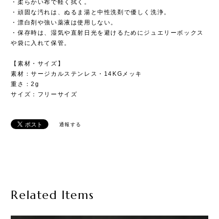
・柔らかい布で軽く拭く。
・頑固な汚れは、ぬるま湯と中性洗剤で優しく洗浄。
・漂白剤や強い薬液は使用しない。
・保存時は、湿気や直射日光を避けるためにジュエリーボックス
や袋に入れて保管。
【素材・サイズ】
素材：サージカルステンレス・14KGメッキ
重さ：2g
サイズ：フリーサイズ
通報する
Related Items