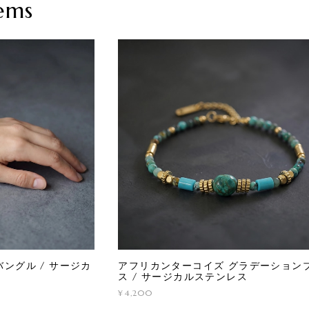
ems
ングル / サージカ
アフリカンターコイズ グラデーション
ス / サージカルステンレス
¥4,200