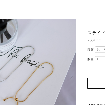
スライ
¥3,800
種類
数量