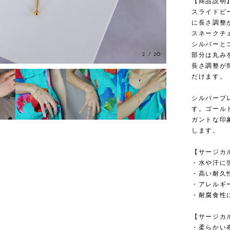
【商品説明
スライドビ
に長さ調整
スネークチ
シルバーと
2
/
20
部分は丸み
長さ調整が
だけます。
シルバーブ
す。ゴール
ガントな印
します。
【サージカ
・水や汗に
・高い耐久
・アレルギ
・耐腐食性
【サージカ
・柔らかい