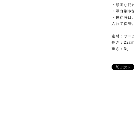
・頑固な汚
・漂白剤や
・保存時は
入れて保管
素材：サー
長さ：22c
重さ：3g