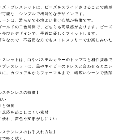
】
ーズ・ブレスレットは、ビーズをスライドさせることで簡単
が可能な、シンプルで機能的なデザインです。
ェーンは、滑らかで心地よい着け心地が特徴です。
ゴールドの二色展開で、どちらも高級感があります。ビーズ
を帯びたデザインで、手首に優しくフィットします。
簡単なので、不器用な方でもストレスフリーでお楽しみいた
レスレットは、白やパステルカラーのトップスと相性抜群で
ドブレスレットは、黒やネイビーのドレスと合わせるとエレ
象に。カジュアルからフォーマルまで、幅広いシーンで活躍
ルステンレスの特徴】
強い
性と強度
ー反応を起こしにくい素材
に優れ、変色や変形がしにくい
ルステンレスのお手入れ方法】
布で軽く拭く。